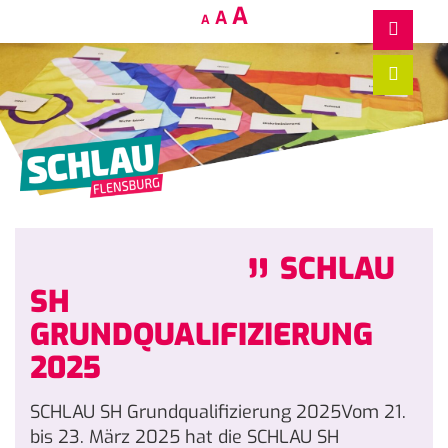
Decrease
Reset
Increase
A
A
A
font
font
size.
font
size.
size.
„
SCHLAU
SH
GRUNDQUALIFIZIERUNG
2025
SCHLAU SH Grundqualifizierung 2025Vom 21.
bis 23. März 2025 hat die SCHLAU SH